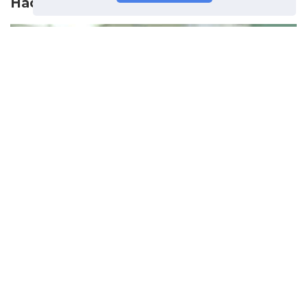
Наступна стаття
Відбувається трансплантація
серця, ризики та одужання
Попередня стаття