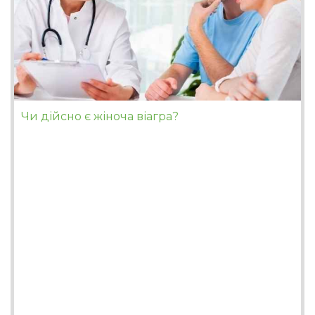
Чи дійсно є жіноча віагра?