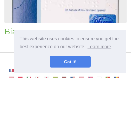
Віагра
This website uses cookies to ensure you get the
best experience on our website.
Learn more
Got it!
©
2026
OdysseeDuBienEtre
Корисна інформація та поради щодо ведення
здорового способу життя. Симптоми хвороб,
хвороби і їх лікування. Рецепти правильного